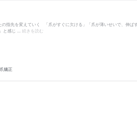
なたの指先を変えていく 「爪がすぐに欠ける」「爪が薄いせいで、伸ばす
そ
」と感じ …
続きを読む
の
爪、
育
て
て
み
深爪矯正
ま
せ
ん
か？