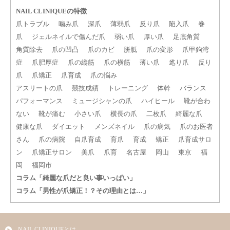
NAIL CLINIQUEの特徴
爪トラブル
噛み爪
深爪
薄弱爪
反り爪
陥入爪
巻
爪
ジェルネイルで傷んだ爪
弱い爪
厚い爪
足底角質
角質除去
爪の凹凸
爪のカビ
胼胝
爪の変形
爪甲鉤湾
症
爪肥厚症
爪の縦筋
爪の横筋
薄い爪
毟り爪
反り
爪
爪矯正
爪育成
爪の悩み
アスリートの爪
競技成績
トレーニング
体幹
バランス
パフォーマンス
ミュージシャンの爪
ハイヒール
靴が合わ
ない
靴が痛む
小さい爪
横長の爪
二枚爪
綺麗な爪
健康な爪
ダイエット
メンズネイル
爪の病気
爪のお医者
さん
爪の病院
自爪育成
育爪
育成
矯正
爪育成サロ
ン
爪矯正サロン
美爪
爪育
名古屋
岡山
東京
福
岡
福岡市
コラム「綺麗な爪だと良い事いっぱい」
コラム「男性が爪矯正！？その理由とは…」
NAIL CLINIQUEとは