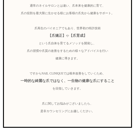
通常のネイルサロンとは違い、爪本来を健康的に育て、
爪の役割を最大限に生かせる様にお客様の爪先から健康をサポート。
爪再生のパイオニアでもあり、世界初の特許技術
【爪矯正】
【爪育成】
や
という爪自体を育てるメソッドを開発し、
爪の習慣や爪質の改善をするための様々なアドバイスを行い
健康に導きます。
ですからNAIL CLINIQUEでは根本改善をしていくため、
一時的な綺麗な爪ではなく、一生物の健康な爪にすること
を目指していきます。
爪に関してお悩みがございましたら、
是非カウンセリングにお越しください。