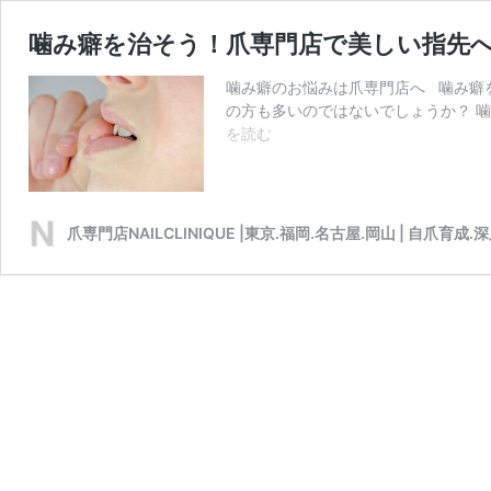
噛み癖を治そう！爪専門店で美しい指先
噛み癖のお悩みは爪専門店へ 噛み癖
の方も多いのではないでしょうか？ 
噛
を読む
み
癖
を
治
爪専門店NAILCLINIQUE |東京.福岡.名古屋.岡山 | 自爪育成.
そ
う！
爪
専
門
店
で
美
し
い
指