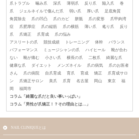
爪トラブル
噛み爪
深爪
薄弱爪
反り爪
陥入爪
巻
爪
ジェルネイルで傷んだ爪
弱い爪
厚い爪
足底角質
角質除去
爪の凹凸
爪のカビ
胼胝
爪の変形
爪甲鉤湾
症
爪肥厚症
爪の縦筋
爪の横筋
薄い爪
毟り爪
反り
爪
爪矯正
爪育成
爪の悩み
アスリートの爪
競技成績
トレーニング
体幹
バランス
パフォーマンス
ミュージシャンの爪
ハイヒール
靴が合わ
ない
靴が痛む
小さい爪
横長の爪
二枚爪
綺麗な爪
健康な爪
ダイエット
メンズネイル
爪の病気
爪のお医者
さん
爪の病院
自爪育成
育爪
育成
矯正
爪育成サロ
ン
爪矯正サロン
美爪
爪育
名古屋
岡山
東京
福
岡
福岡市
コラム「綺麗な爪だと良い事いっぱい」
コラム「男性が爪矯正！？その理由とは…」
NAIL CLINIQUEとは