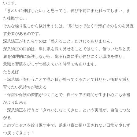
います。
「きれいに伸ばしたい」と思っても、伸びる前にまた触ってしまい、ま
た後悔する…
そんな繰り返しから抜け出すには、“爪”だけでなく“行動”そのものを見直
す必要があるのです。
深爪矯正がもたらすのは「整えること」だけじゃありません。
深爪矯正の目的は、単に爪を長く見せることではなく、傷ついた爪と皮
膚を物理的に保護しながら、毟る行為に手が伸びにくい環境を作り、
意識と習慣を少しずつ整えていく時間でもあります。
たとえば
・深爪矯正を行うことで見た目が整ってくることで触りたい衝動が減り
育てたい気持ちが増える
・保湿や保護の習慣がつくことで、自己ケアの時間が生まれ心にも余裕
がより出来る
・深爪矯正を行うと「きれいになってきた」という実感が、自信につな
がる
このプロセスを繰り返す中で、爪毟り癖に振り回されない日常が少しず
つ戻ってきます！