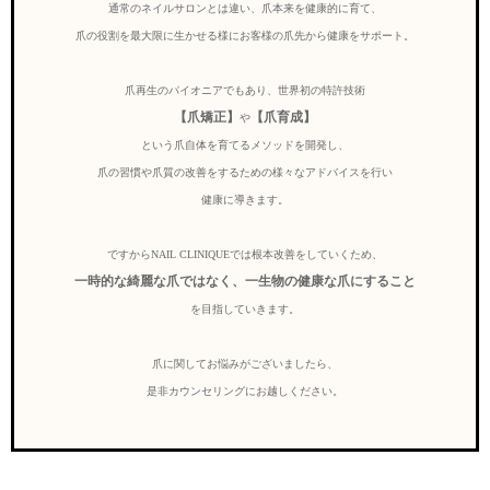
通常のネイルサロンとは違い、爪本来を健康的に育て、
爪の役割を最大限に生かせる様にお客様の爪先から健康をサポート。
爪再生のパイオニアでもあり、世界初の特許技術
【爪矯正】
【爪育成】
や
という爪自体を育てるメソッドを開発し、
爪の習慣や爪質の改善をするための様々なアドバイスを行い
健康に導きます。
ですからNAIL CLINIQUEでは根本改善をしていくため、
一時的な綺麗な爪ではなく、一生物の健康な爪にすること
を目指していきます。
爪に関してお悩みがございましたら、
是非カウンセリングにお越しください。