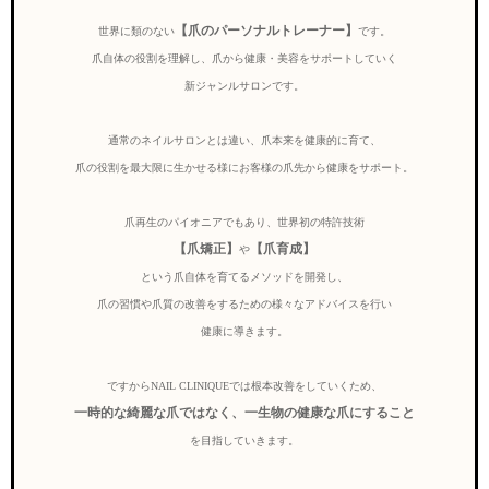
【爪のパーソナルトレーナー】
世界に類のない
です。
爪自体の役割を理解し、爪から健康・美容をサポートしていく
新ジャンルサロンです。
通常のネイルサロンとは違い、爪本来を健康的に育て、
爪の役割を最大限に生かせる様にお客様の爪先から健康をサポート。
爪再生のパイオニアでもあり、世界初の特許技術
【爪矯正】
【爪育成】
や
という爪自体を育てるメソッドを開発し、
爪の習慣や爪質の改善をするための様々なアドバイスを行い
健康に導きます。
ですからNAIL CLINIQUEでは根本改善をしていくため、
一時的な綺麗な爪ではなく、一生物の健康な爪にすること
を目指していきます。