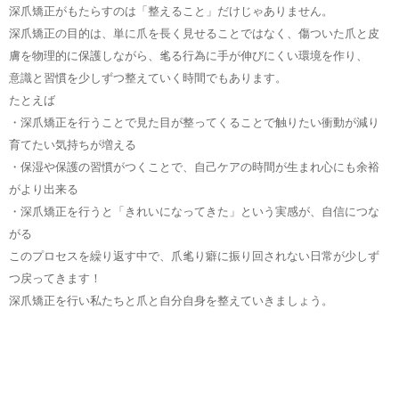
深爪矯正がもたらすのは「整えること」だけじゃありません。
深爪矯正の目的は、単に爪を長く見せることではなく、傷ついた爪と皮
膚を物理的に保護しながら、毟る行為に手が伸びにくい環境を作り、
意識と習慣を少しずつ整えていく時間でもあります。
たとえば
・深爪矯正を行うことで見た目が整ってくることで触りたい衝動が減り
育てたい気持ちが増える
・保湿や保護の習慣がつくことで、自己ケアの時間が生まれ心にも余裕
がより出来る
・深爪矯正を行うと「きれいになってきた」という実感が、自信につな
がる
このプロセスを繰り返す中で、爪毟り癖に振り回されない日常が少しず
つ戻ってきます！
深爪矯正を行い私たちと爪と自分自身を整えていきましょう。