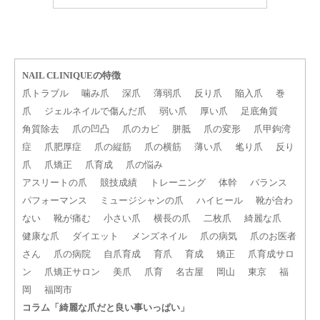
NAIL CLINIQUEの特徴
爪トラブル
噛み爪
深爪
薄弱爪
反り爪
陥入爪
巻
爪
ジェルネイルで傷んだ爪
弱い爪
厚い爪
足底角質
角質除去
爪の凹凸
爪のカビ
胼胝
爪の変形
爪甲鉤湾
症
爪肥厚症
爪の縦筋
爪の横筋
薄い爪
毟り爪
反り
爪
爪矯正
爪育成
爪の悩み
アスリートの爪
競技成績
トレーニング
体幹
バランス
パフォーマンス
ミュージシャンの爪
ハイヒール
靴が合わ
ない
靴が痛む
小さい爪
横長の爪
二枚爪
綺麗な爪
健康な爪
ダイエット
メンズネイル
爪の病気
爪のお医者
さん
爪の病院
自爪育成
育爪
育成
矯正
爪育成サロ
ン
爪矯正サロン
美爪
爪育
名古屋
岡山
東京
福
岡
福岡市
コラム「綺麗な爪だと良い事いっぱい」