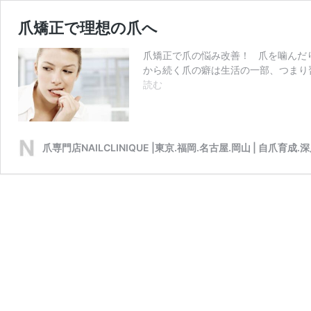
爪矯正で理想の爪へ
爪矯正で爪の悩み改善！ 爪を噛んだ
から続く爪の癖は生活の一部、つまり
爪
読む
矯
正
で
理
爪専門店NAILCLINIQUE |東京.福岡.名古屋.岡山 | 自爪育成.
想
の
爪
へ