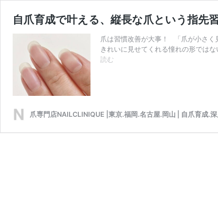
自爪育成で叶える、縦長な爪という指先
爪は習慣改善が大事！ 「爪が小さく
きれいに見せてくれる憧れの形ではな
自
読む
爪
育
成
で
叶
爪専門店NAILCLINIQUE |東京.福岡.名古屋.岡山 | 自爪育成.
え
る、
縦
長
な
爪
と
い
う
指