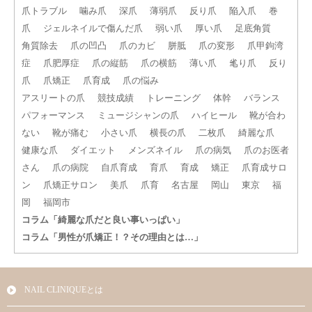
爪トラブル
噛み爪
深爪
薄弱爪
反り爪
陥入爪
巻
爪
ジェルネイルで傷んだ爪
弱い爪
厚い爪
足底角質
角質除去
爪の凹凸
爪のカビ
胼胝
爪の変形
爪甲鉤湾
症
爪肥厚症
爪の縦筋
爪の横筋
薄い爪
毟り爪
反り
爪
爪矯正
爪育成
爪の悩み
アスリートの爪
競技成績
トレーニング
体幹
バランス
パフォーマンス
ミュージシャンの爪
ハイヒール
靴が合わ
ない
靴が痛む
小さい爪
横長の爪
二枚爪
綺麗な爪
健康な爪
ダイエット
メンズネイル
爪の病気
爪のお医者
さん
爪の病院
自爪育成
育爪
育成
矯正
爪育成サロ
ン
爪矯正サロン
美爪
爪育
名古屋
岡山
東京
福
岡
福岡市
コラム「綺麗な爪だと良い事いっぱい」
コラム「男性が爪矯正！？その理由とは…」
NAIL CLINIQUEとは