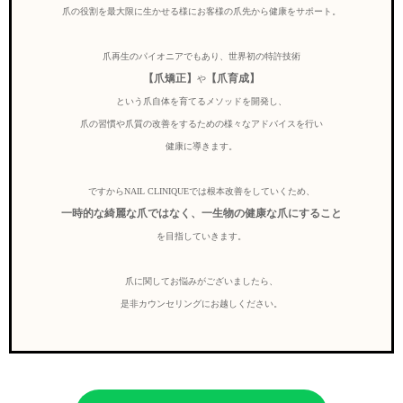
爪の役割を最大限に生かせる様にお客様の爪先から健康をサポート。
爪再生のパイオニアでもあり、世界初の特許技術
【爪矯正】
【爪育成】
や
という爪自体を育てるメソッドを開発し、
爪の習慣や爪質の改善をするための様々なアドバイスを行い
健康に導きます。
ですからNAIL CLINIQUEでは根本改善をしていくため、
一時的な綺麗な爪ではなく、一生物の健康な爪にすること
を目指していきます。
爪に関してお悩みがございましたら、
是非カウンセリングにお越しください。