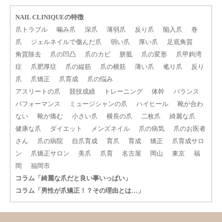
NAIL CLINIQUEの特徴
爪トラブル
噛み爪
深爪
薄弱爪
反り爪
陥入爪
巻
爪
ジェルネイルで傷んだ爪
弱い爪
厚い爪
足底角質
角質除去
爪の凹凸
爪のカビ
胼胝
爪の変形
爪甲鉤湾
症
爪肥厚症
爪の縦筋
爪の横筋
薄い爪
毟り爪
反り
爪
爪矯正
爪育成
爪の悩み
アスリートの爪
競技成績
トレーニング
体幹
バランス
パフォーマンス
ミュージシャンの爪
ハイヒール
靴が合わ
ない
靴が痛む
小さい爪
横長の爪
二枚爪
綺麗な爪
健康な爪
ダイエット
メンズネイル
爪の病気
爪のお医者
さん
爪の病院
自爪育成
育爪
育成
矯正
爪育成サロ
ン
爪矯正サロン
美爪
爪育
名古屋
岡山
東京
福
岡
福岡市
コラム「綺麗な爪だと良い事いっぱい」
コラム「男性が爪矯正！？その理由とは…」