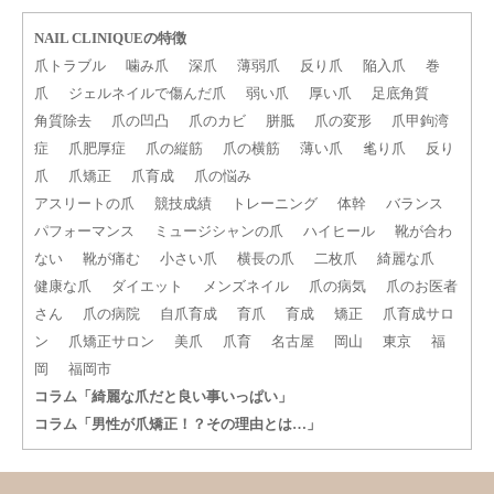
NAIL CLINIQUEの特徴
爪トラブル
噛み爪
深爪
薄弱爪
反り爪
陥入爪
巻
爪
ジェルネイルで傷んだ爪
弱い爪
厚い爪
足底角質
角質除去
爪の凹凸
爪のカビ
胼胝
爪の変形
爪甲鉤湾
症
爪肥厚症
爪の縦筋
爪の横筋
薄い爪
毟り爪
反り
爪
爪矯正
爪育成
爪の悩み
アスリートの爪
競技成績
トレーニング
体幹
バランス
パフォーマンス
ミュージシャンの爪
ハイヒール
靴が合わ
ない
靴が痛む
小さい爪
横長の爪
二枚爪
綺麗な爪
健康な爪
ダイエット
メンズネイル
爪の病気
爪のお医者
さん
爪の病院
自爪育成
育爪
育成
矯正
爪育成サロ
ン
爪矯正サロン
美爪
爪育
名古屋
岡山
東京
福
岡
福岡市
コラム「綺麗な爪だと良い事いっぱい」
コラム「男性が爪矯正！？その理由とは…」