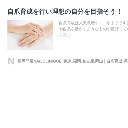
自爪育成を行い理想の自分を目指そう！
自爪育成は人気急増中！ 今までです
や自爪を活かすようなものが流行って
自
を読む
爪
育
成
を
爪専門店NAILCLINIQUE |東京.福岡.名古屋.岡山 | 自爪育成.
行
い
理
想
の
自
分
を
目
指
そ