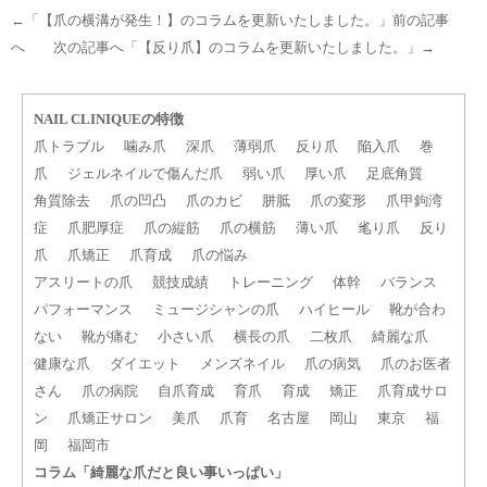
←「
【爪の横溝が発生！】のコラムを更新いたしました。
」前の記事
へ 次の記事へ「
【反り爪】のコラムを更新いたしました。
」→
NAIL CLINIQUEの特徴
爪トラブル
噛み爪
深爪
薄弱爪
反り爪
陥入爪
巻
爪
ジェルネイルで傷んだ爪
弱い爪
厚い爪
足底角質
角質除去
爪の凹凸
爪のカビ
胼胝
爪の変形
爪甲鉤湾
症
爪肥厚症
爪の縦筋
爪の横筋
薄い爪
毟り爪
反り
爪
爪矯正
爪育成
爪の悩み
アスリートの爪
競技成績
トレーニング
体幹
バランス
パフォーマンス
ミュージシャンの爪
ハイヒール
靴が合わ
ない
靴が痛む
小さい爪
横長の爪
二枚爪
綺麗な爪
健康な爪
ダイエット
メンズネイル
爪の病気
爪のお医者
さん
爪の病院
自爪育成
育爪
育成
矯正
爪育成サロ
ン
爪矯正サロン
美爪
爪育
名古屋
岡山
東京
福
岡
福岡市
コラム「綺麗な爪だと良い事いっぱい」