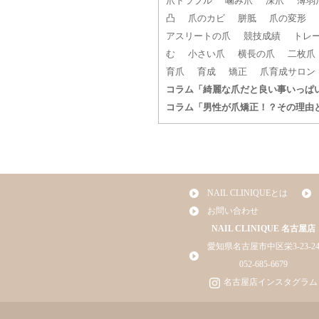
爪トラブル
噛み爪
深爪
薄弱
凸
爪のカビ
胼胝
爪の変形
アスリートの爪
競技成績
トレ
む
小さい爪
横長の爪
二枚爪
育爪
育成
矯正
爪育成サロン
コラム「綺麗な爪だと良い事いっぱ
コラム「男性が爪矯正！？その理由
NAIL CLINIQUEとは
お問い合わせ
NAIL CLINIQUE 名古屋店
愛知県名古屋市中区栄3-23-2
052-685-6679
名古屋店インスタグラム