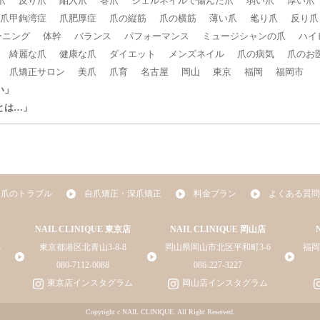
爪
反り爪
陥入爪
巻爪
ジェルネイルで傷んだ爪
弱い爪
厚い爪
爪甲鉤湾症
爪肥厚症
爪の縦筋
爪の横筋
薄い爪
毟り爪
反り爪
ーニング
体幹
バランス
パフォーマンス
ミュージシャンの爪
ハイ
綺麗な爪
健康な爪
ダイエット
メンズネイル
爪の病気
爪のお
爪矯正サロン
美爪
爪育
名古屋
岡山
東京
福岡
福岡市
い」
とは…」
爪のトラブル
自爪矯正・深爪矯正
料金プラン
よくある質問
NAIL CLINIQUE 東京店
NAIL CLINIQUE 岡山店
4
東京都港区北青山3-8-8
岡山県岡山市北区平和町3-6
福岡
080-7112-0088
086-227-3227
東京店インスタグラム
岡山店インスタグラム
Copyright c NAIL CLINIQUE. All Right Reserved.