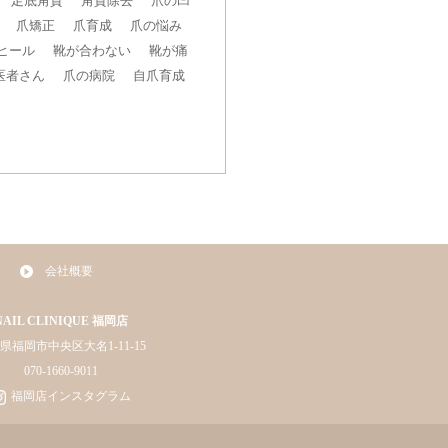
足底角質
角質除去
爪の凹
爪矯正
爪育成
爪の悩み
ヒール
靴が合わない
靴が痛
医者さん
爪の病院
自爪育成
会社概要
NAIL CLINIQUE 福岡店
県福岡市中央区大名1-11-15
070-1660-9011
福岡店インスタグラム