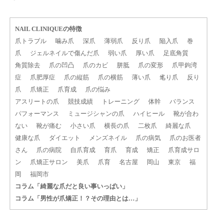
NAIL CLINIQUEの特徴
爪トラブル
噛み爪
深爪
薄弱爪
反り爪
陥入爪
巻
爪
ジェルネイルで傷んだ爪
弱い爪
厚い爪
足底角質
角質除去
爪の凹凸
爪のカビ
胼胝
爪の変形
爪甲鉤湾
症
爪肥厚症
爪の縦筋
爪の横筋
薄い爪
毟り爪
反り
爪
爪矯正
爪育成
爪の悩み
アスリートの爪
競技成績
トレーニング
体幹
バランス
パフォーマンス
ミュージシャンの爪
ハイヒール
靴が合わ
ない
靴が痛む
小さい爪
横長の爪
二枚爪
綺麗な爪
健康な爪
ダイエット
メンズネイル
爪の病気
爪のお医者
さん
爪の病院
自爪育成
育爪
育成
矯正
爪育成サロ
ン
爪矯正サロン
美爪
爪育
名古屋
岡山
東京
福
岡
福岡市
コラム「綺麗な爪だと良い事いっぱい」
コラム「男性が爪矯正！？その理由とは…」