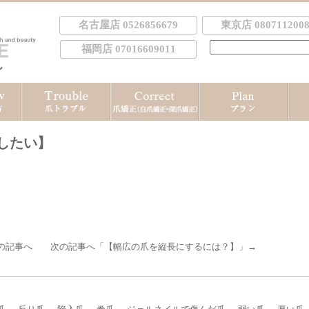
名古屋店 0526856679
東京店 0807112008
検
福岡店 07016609011
索:
したい】
の記事へ 次の記事へ「
【幅広の爪を縦長にするには？】
」→