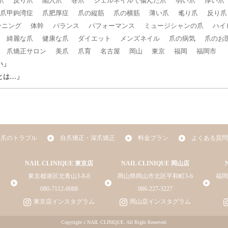
爪
反り爪
陥入爪
巻爪
ジェルネイルで傷んだ爪
弱い爪
厚い爪
爪甲鉤湾症
爪肥厚症
爪の縦筋
爪の横筋
薄い爪
毟り爪
反り爪
ーニング
体幹
バランス
パフォーマンス
ミュージシャンの爪
ハイ
綺麗な爪
健康な爪
ダイエット
メンズネイル
爪の病気
爪のお
爪矯正サロン
美爪
爪育
名古屋
岡山
東京
福岡
福岡市
い」
とは…」
爪のトラブル
自爪矯正・深爪矯正
料金プラン
よくある質問
NAIL CLINIQUE 東京店
NAIL CLINIQUE 岡山店
4
東京都港区北青山3-8-8
岡山県岡山市北区平和町3-6
福岡
080-7112-0088
086-227-3227
東京店インスタグラム
岡山店インスタグラム
Copyright c NAIL CLINIQUE. All Right Reserved.