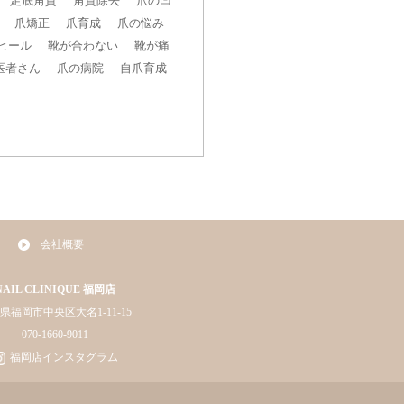
足底角質
角質除去
爪の凹
爪矯正
爪育成
爪の悩み
ヒール
靴が合わない
靴が痛
医者さん
爪の病院
自爪育成
会社概要
NAIL CLINIQUE 福岡店
県福岡市中央区大名1-11-15
070-1660-9011
福岡店インスタグラム