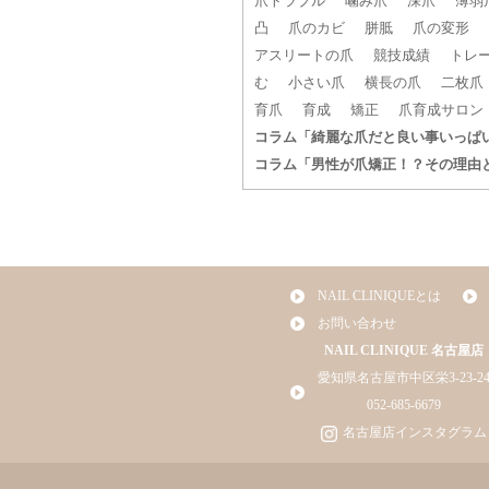
爪トラブル
噛み爪
深爪
薄弱
凸
爪のカビ
胼胝
爪の変形
アスリートの爪
競技成績
トレ
む
小さい爪
横長の爪
二枚爪
育爪
育成
矯正
爪育成サロン
コラム「綺麗な爪だと良い事いっぱ
コラム「男性が爪矯正！？その理由
NAIL CLINIQUEとは
お問い合わせ
NAIL CLINIQUE 名古屋店
愛知県名古屋市中区栄3-23-2
052-685-6679
名古屋店インスタグラム