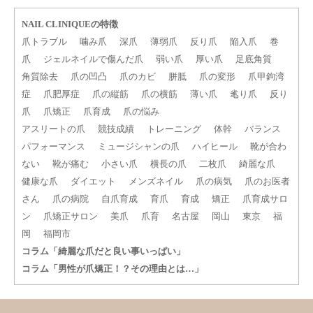
NAIL CLINIQUEの特徴
爪トラブル
噛み爪
深爪
薄弱爪
反り爪
陥入爪
巻
爪
ジェルネイルで傷んだ爪
弱い爪
厚い爪
足底角質
角質除去
爪の凹凸
爪のカビ
胼胝
爪の変形
爪甲鉤湾
症
爪肥厚症
爪の縦筋
爪の横筋
薄い爪
毟り爪
反り
爪
爪矯正
爪育成
爪の悩み
アスリートの爪
競技成績
トレーニング
体幹
バランス
パフォーマンス
ミュージシャンの爪
ハイヒール
靴が合わ
ない
靴が痛む
小さい爪
横長の爪
二枚爪
綺麗な爪
健康な爪
ダイエット
メンズネイル
爪の病気
爪のお医者
さん
爪の病院
自爪育成
育爪
育成
矯正
爪育成サロ
ン
爪矯正サロン
美爪
爪育
名古屋
岡山
東京
福
岡
福岡市
コラム「綺麗な爪だと良い事いっぱい」
コラム「男性が爪矯正！？その理由とは…」