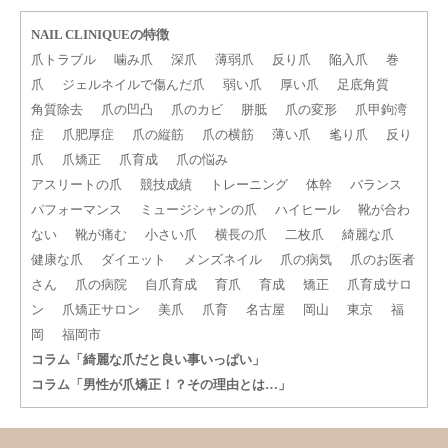
NAIL CLINIQUEの特徴
爪トラブル
噛み爪
深爪
薄弱爪
反り爪
陥入爪
巻
爪
ジェルネイルで傷んだ爪
弱い爪
厚い爪
足底角質
角質除去
爪の凹凸
爪のカビ
胼胝
爪の変形
爪甲鉤湾
症
爪肥厚症
爪の縦筋
爪の横筋
薄い爪
毟り爪
反り
爪
爪矯正
爪育成
爪の悩み
アスリートの爪
競技成績
トレーニング
体幹
バランス
パフォーマンス
ミュージシャンの爪
ハイヒール
靴が合わ
ない
靴が痛む
小さい爪
横長の爪
二枚爪
綺麗な爪
健康な爪
ダイエット
メンズネイル
爪の病気
爪のお医者
さん
爪の病院
自爪育成
育爪
育成
矯正
爪育成サロ
ン
爪矯正サロン
美爪
爪育
名古屋
岡山
東京
福
岡
福岡市
コラム「綺麗な爪だと良い事いっぱい」
コラム「男性が爪矯正！？その理由とは…」