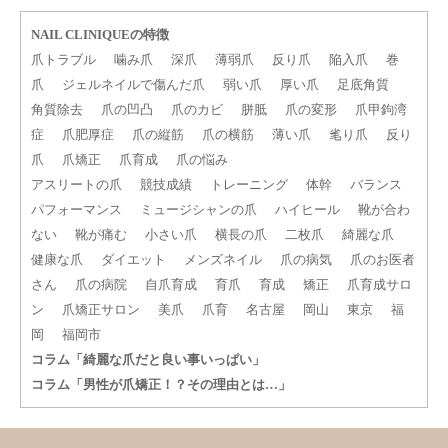
NAIL CLINIQUEの特徴
爪トラブル
噛み爪
深爪
薄弱爪
反り爪
陥入爪
巻
爪
ジェルネイルで傷んだ爪
弱い爪
厚い爪
足底角質
角質除去
爪の凹凸
爪のカビ
胼胝
爪の変形
爪甲鉤湾
症
爪肥厚症
爪の縦筋
爪の横筋
薄い爪
毟り爪
反り
爪
爪矯正
爪育成
爪の悩み
アスリートの爪
競技成績
トレーニング
体幹
バランス
パフォーマンス
ミュージシャンの爪
ハイヒール
靴が合わ
ない
靴が痛む
小さい爪
横長の爪
二枚爪
綺麗な爪
健康な爪
ダイエット
メンズネイル
爪の病気
爪のお医者
さん
爪の病院
自爪育成
育爪
育成
矯正
爪育成サロ
ン
爪矯正サロン
美爪
爪育
名古屋
岡山
東京
福
岡
福岡市
コラム「綺麗な爪だと良い事いっぱい」
コラム「男性が爪矯正！？その理由とは…」