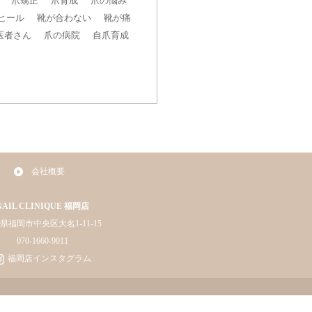
爪矯正
爪育成
爪の悩み
ヒール
靴が合わない
靴が痛
医者さん
爪の病院
自爪育成
会社概要
NAIL CLINIQUE 福岡店
県福岡市中央区大名1-11-15
070-1660-9011
福岡店インスタグラム