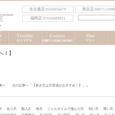
名古屋店 0526856679
東京店 0807112008
検
福岡店 07016609011
索:
へ！】
事へ 次の記事へ「
【巻き爪は爪育成がおすすめ！】
」→
爪
反り爪
陥入爪
巻爪
ジェルネイルで傷んだ爪
弱い爪
厚い爪