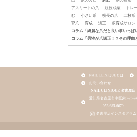
凸
爪のカビ
胼胝
爪の変形
アスリートの爪
競技成績
トレ
む
小さい爪
横長の爪
二枚爪
育爪
育成
矯正
爪育成サロン
コラム「綺麗な爪だと良い事いっぱ
コラム「男性が爪矯正！？その理由
NAIL CLINIQUEとは
お問い合わせ
NAIL CLINIQUE 名古屋店
愛知県名古屋市中区栄3-23-2
052-685-6679
名古屋店インスタグラム