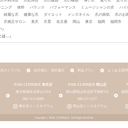
爪甲鉤湾症
爪肥厚症
爪の縦筋
爪の横筋
薄い爪
毟り爪
反り爪
ーニング
体幹
バランス
パフォーマンス
ミュージシャンの爪
ハイ
綺麗な爪
健康な爪
ダイエット
メンズネイル
爪の病気
爪のお
爪矯正サロン
美爪
爪育
名古屋
岡山
東京
福岡
福岡市
い」
とは…」
爪のトラブル
自爪矯正・深爪矯正
料金プラン
よくある質問
NAIL CLINIQUE 東京店
NAIL CLINIQUE 岡山店
4
東京都港区北青山3-8-8
岡山県岡山市北区平和町3-6
福岡
080-7112-0088
086-227-3227
東京店インスタグラム
岡山店インスタグラム
Copyright c NAIL CLINIQUE. All Right Reserved.