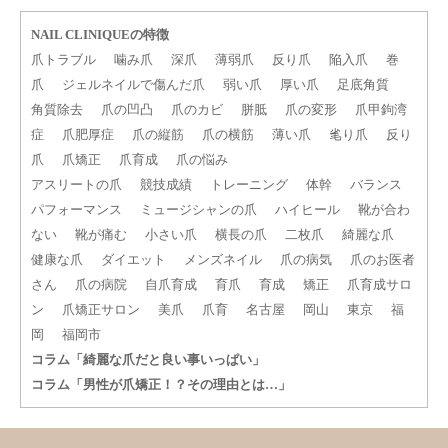
NAIL CLINIQUEの特徴
爪トラブル
噛み爪
深爪
薄弱爪
反り爪
陥入爪
巻
爪
ジェルネイルで傷んだ爪
弱い爪
厚い爪
足底角質
角質除去
爪の凹凸
爪のカビ
胼胝
爪の変形
爪甲鉤湾
症
爪肥厚症
爪の縦筋
爪の横筋
薄い爪
毟り爪
反り
爪
爪矯正
爪育成
爪の悩み
アスリートの爪
競技成績
トレーニング
体幹
バランス
パフォーマンス
ミュージシャンの爪
ハイヒール
靴が合わ
ない
靴が痛む
小さい爪
横長の爪
二枚爪
綺麗な爪
健康な爪
ダイエット
メンズネイル
爪の病気
爪のお医者
さん
爪の病院
自爪育成
育爪
育成
矯正
爪育成サロ
ン
爪矯正サロン
美爪
爪育
名古屋
岡山
東京
福
岡
福岡市
コラム「綺麗な爪だと良い事いっぱい」
コラム「男性が爪矯正！？その理由とは…」