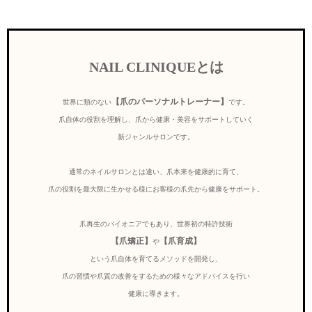
NAIL CLINIQUEとは
【爪のパーソナルトレーナー】
世界に類のない
です。
爪自体の役割を理解し、爪から健康・美容をサポートしていく
新ジャンルサロンです。
通常のネイルサロンとは違い、爪本来を健康的に育て、
爪の役割を最大限に生かせる様にお客様の爪先から健康をサポート。
爪再生のパイオニアでもあり、世界初の特許技術
【爪矯正】
【爪育成】
や
という爪自体を育てるメソッドを開発し、
爪の習慣や爪質の改善をするための様々なアドバイスを行い
健康に導きます。