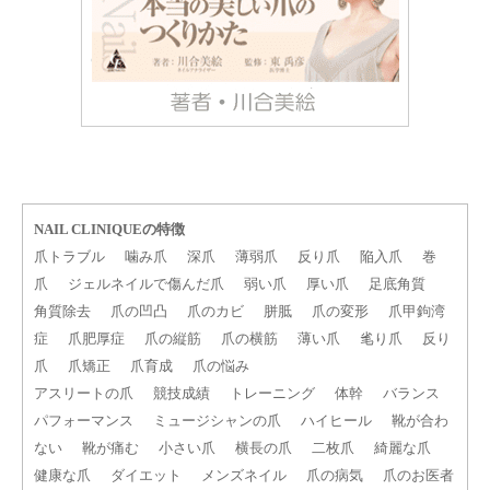
NAIL CLINIQUEの特徴
爪トラブル
噛み爪
深爪
薄弱爪
反り爪
陥入爪
巻
爪
ジェルネイルで傷んだ爪
弱い爪
厚い爪
足底角質
角質除去
爪の凹凸
爪のカビ
胼胝
爪の変形
爪甲鉤湾
症
爪肥厚症
爪の縦筋
爪の横筋
薄い爪
毟り爪
反り
爪
爪矯正
爪育成
爪の悩み
アスリートの爪
競技成績
トレーニング
体幹
バランス
パフォーマンス
ミュージシャンの爪
ハイヒール
靴が合わ
ない
靴が痛む
小さい爪
横長の爪
二枚爪
綺麗な爪
健康な爪
ダイエット
メンズネイル
爪の病気
爪のお医者