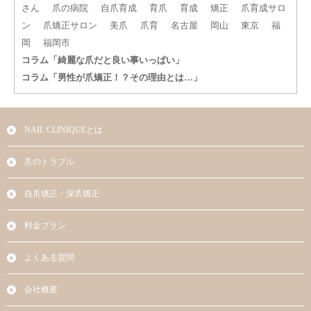
さん
爪の病院
自爪育成
育爪
育成
矯正
爪育成サロ
ン
爪矯正サロン
美爪
爪育
名古屋
岡山
東京
福
岡
福岡市
コラム「綺麗な爪だと良い事いっぱい」
コラム「男性が爪矯正！？その理由とは…」
NAIL CLINIQUEとは
爪のトラブル
自爪矯正・深爪矯正
料金プラン
よくある質問
会社概要