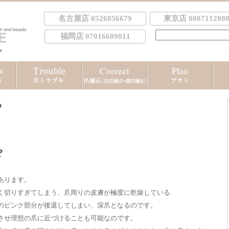
名古屋店 0526856679
東京店 0807112008
検
福岡店 07016609011
索:
？
?
あります。
く切りすぎてしまう、爪周りの皮膚が極度に乾燥している
のピンク部分が後退してしまい、深爪となるのです。
させ理想の爪に近づけることも可能なのです。