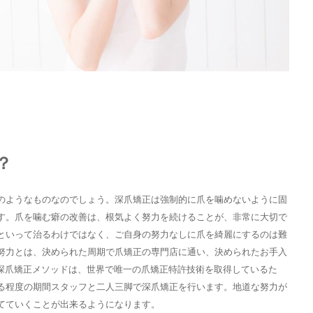
？
のようなものなのでしょう。深爪矯正は強制的に爪を噛めないように固
す。爪を噛む癖の改善は、根気よく努力を続けることが、非常に大切で
といって治るわけではなく、ご自身の努力なしに爪を綺麗にするのは難
努力とは、決められた周期で爪矯正の専門店に通い、決められたお手入
UEの深爪矯正メソッドは、世界で唯一の爪矯正特許技術を取得しているた
る程度の期間スタッフと二人三脚で深爪矯正を行います。地道な努力が
育てていくことが出来るようになります。