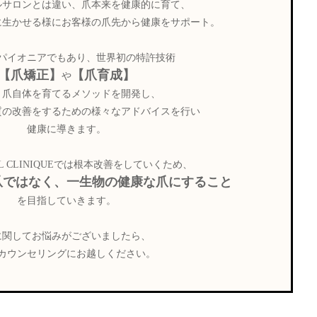
ルサロンとは違い、爪本来を健康的に育て、
に生かせる様にお客様の爪先から健康をサポート。
パイオニアでもあり、世界初の特許技術
【爪矯正】
【爪育成】
や
う爪自体を育てるメソッドを開発し、
質の改善をするための様々なアドバイスを行い
健康に導きます。
L CLINIQUEでは根本改善をしていくため、
爪ではなく、一生物の健康な爪にすること
を目指していきます。
に関してお悩みがございましたら、
カウンセリングにお越しください。