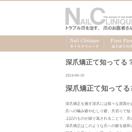
深爪矯正て知ってる
2024-06-10
深爪矯正て知ってる
深爪矯正を施す深爪には様々な原因が
爪への噛み癖やむしり癖、爪切りで短
上記のものが繰り返されることで、爪
深爪矯正はこのような爪への癖を緩和