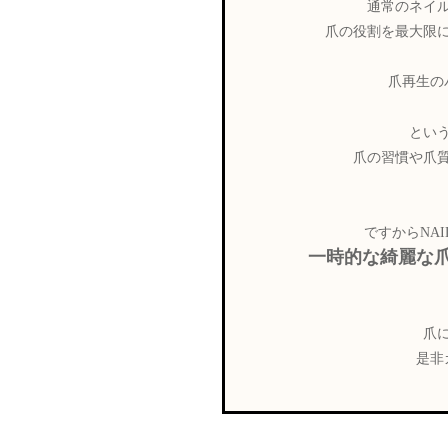
通常のネイ
爪の役割を最大限
爪再生の
とい
爪の習慣や爪
ですからNAI
一時的な綺麗な
爪
是非