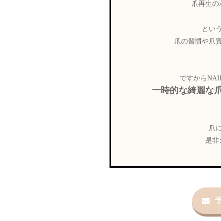
爪再生の
とい
爪の習慣や爪
ですからNAI
一時的な綺麗な
爪
是非