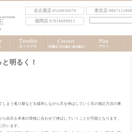
名古屋店 0526856679
東京店 0807112008
検
福岡店 07016609011
索:
っと明るく！
てしまう毟り癖などを緩和しながら爪を伸ばしていく爪の矯正方法の事
がら自爪を本来の骨格に合わせて伸ばしていくことが可能となります。
に行います。