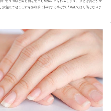
際に使う樹脂と同じ物を使用し疑似の爪を作成します。爪とは質感が変
り無意識で起こる癖を強制的に抑制する事が深爪矯正では可能となりま