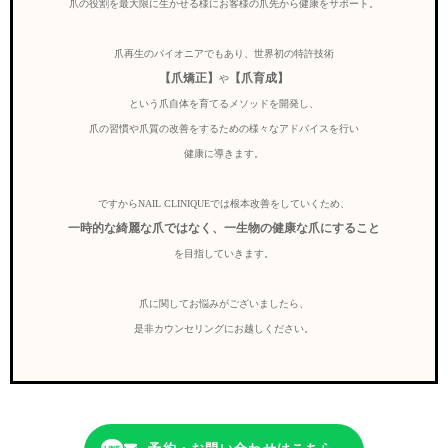
爪の役割を最大限に生かせる様にお客様の爪先から健康をサポート。
爪再生のパイオニアでもあり、世界初の特許技術
【爪矯正】
【爪育成】
や
という爪自体を育てるメソッドを開発し、
爪の習慣や爪質の改善をするための様々なアドバイスを行い
健康に導きます。
ですからNAIL CLINIQUEでは根本改善をしていくため、
一時的な綺麗な爪ではなく、一生物の健康な爪にすること
を目指していきます。
爪に関してお悩みがございましたら、
是非カウンセリングにお越しください。