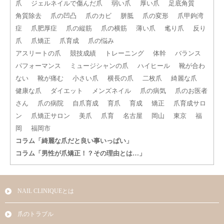
爪
ジェルネイルで傷んだ爪
弱い爪
厚い爪
足底角質
角質除去
爪の凹凸
爪のカビ
胼胝
爪の変形
爪甲鉤湾
症
爪肥厚症
爪の縦筋
爪の横筋
薄い爪
毟り爪
反り
爪
爪矯正
爪育成
爪の悩み
アスリートの爪
競技成績
トレーニング
体幹
バランス
パフォーマンス
ミュージシャンの爪
ハイヒール
靴が合わ
ない
靴が痛む
小さい爪
横長の爪
二枚爪
綺麗な爪
健康な爪
ダイエット
メンズネイル
爪の病気
爪のお医者
さん
爪の病院
自爪育成
育爪
育成
矯正
爪育成サロ
ン
爪矯正サロン
美爪
爪育
名古屋
岡山
東京
福
岡
福岡市
コラム「綺麗な爪だと良い事いっぱい」
コラム「男性が爪矯正！？その理由とは…」
NAIL CLINIQUEとは
爪のトラブル