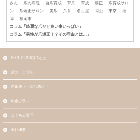
さん
爪の病院
自爪育成
育爪
育成
矯正
爪育成サロ
ン
爪矯正サロン
美爪
爪育
名古屋
岡山
東京
福
岡
福岡市
コラム「綺麗な爪だと良い事いっぱい」
コラム「男性が爪矯正！？その理由とは…」
NAIL CLINIQUEとは
爪のトラブル
自爪矯正・深爪矯正
料金プラン
よくある質問
会社概要