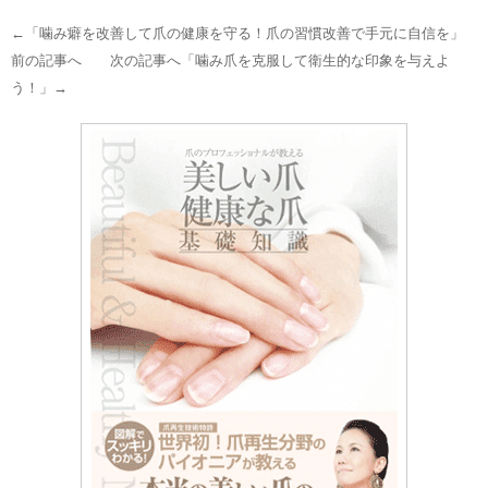
←「
噛み癖を改善して爪の健康を守る！爪の習慣改善で手元に自信を
」
前の記事へ 次の記事へ「
噛み爪を克服して衛生的な印象を与えよ
う！
」→