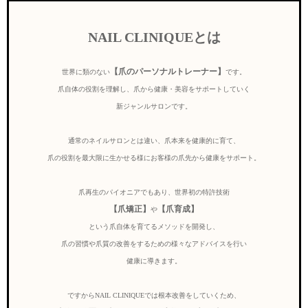
NAIL CLINIQUEとは
【爪のパーソナルトレーナー】
世界に類のない
です。
爪自体の役割を理解し、爪から健康・美容をサポートしていく
新ジャンルサロンです。
通常のネイルサロンとは違い、爪本来を健康的に育て、
爪の役割を最大限に生かせる様にお客様の爪先から健康をサポート。
爪再生のパイオニアでもあり、世界初の特許技術
【爪矯正】
【爪育成】
や
という爪自体を育てるメソッドを開発し、
爪の習慣や爪質の改善をするための様々なアドバイスを行い
健康に導きます。
ですからNAIL CLINIQUEでは根本改善をしていくため、