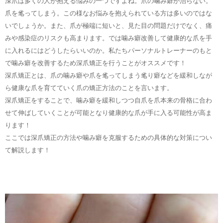
深爪は多くの人が抱える悩みの一つですよね。爪の噛み癖が治らない。
爪を毟ってしまう。この様なお悩みを抱えられている方は多いのではな
いでしょうか。また、爪が極端に短いと、見た目の問題だけでなく、痛
みや感染症のリスクも高まります。では噛み癖改善して健康的な爪を手
に入れるにはどうしたらいいのか。私たちパーソナルトレーナーのもと
で噛み癖を改善するため深爪矯正を行うことがオススメです！
深爪矯正とは、爪の噛み癖や爪を毟ってしまう毟り癖などを緩和しなが
ら健康な爪を育てていく爪の矯正方法のことを言います。
深爪矯正をすることで、噛み癖を緩和しつつ自爪を爪本来の骨格に合わ
せて伸ばしていくことが可能となり健康的な爪が手に入る可能性が高ま
ります！
ここでは深爪矯正の方法や噛み癖を克服するための具体的な対策につい
て解説します！