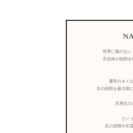
N
世界に類のない
爪自体の役割を
通常のネイ
爪の役割を最大限
爪再生の
とい
爪の習慣や爪