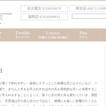
名古屋店 0526856679
東京店 0807112008
検
福岡店 07016609011
索:
！
！
が薄くて割れやすい、縦長にスラっとした綺麗な爪になりたいなど、一
成で、きちんと爪をお手入れすれば今の爪を理想的な爪へと改善するこ
お手入れをすることによって、徐々に爪の見た目も変わっていき、理想
た、爪育成は爪の見た目だけではなく、健康にも嬉しい影響がたくさん