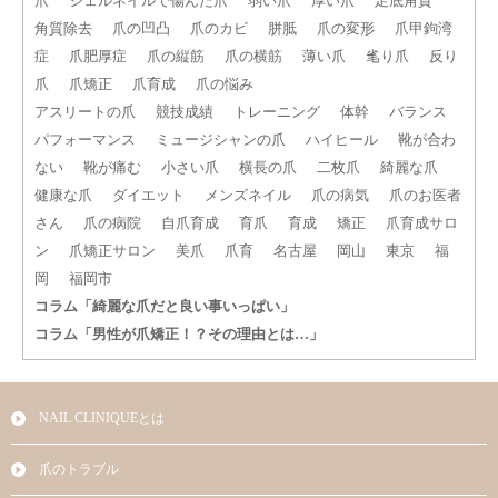
爪
ジェルネイルで傷んだ爪
弱い爪
厚い爪
足底角質
角質除去
爪の凹凸
爪のカビ
胼胝
爪の変形
爪甲鉤湾
症
爪肥厚症
爪の縦筋
爪の横筋
薄い爪
毟り爪
反り
爪
爪矯正
爪育成
爪の悩み
アスリートの爪
競技成績
トレーニング
体幹
バランス
パフォーマンス
ミュージシャンの爪
ハイヒール
靴が合わ
ない
靴が痛む
小さい爪
横長の爪
二枚爪
綺麗な爪
健康な爪
ダイエット
メンズネイル
爪の病気
爪のお医者
さん
爪の病院
自爪育成
育爪
育成
矯正
爪育成サロ
ン
爪矯正サロン
美爪
爪育
名古屋
岡山
東京
福
岡
福岡市
コラム「綺麗な爪だと良い事いっぱい」
コラム「男性が爪矯正！？その理由とは…」
NAIL CLINIQUEとは
爪のトラブル