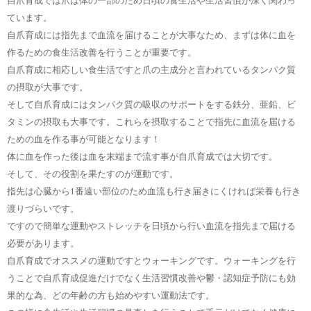
自爪育成では爪は体の一部のため日頃の食生活や生活習慣が深く関わっ
ています。
自爪育成には指先まで血流を届けることが大事なため、まずは体に血を
作るための食生活改善を行うことが重要です。
自爪育成に相応しい食生活ですと爪の主成分と言われているタンパク質
の摂取が大事です。
そして自爪育成にはタンパク質の吸収のサポートをする鉄分、亜鉛、ビ
タミンの摂取も大事です。これらを摂取することで指先に血流を届ける
ための血を作る事が可能となります！
体に血を作った後は血を末端まで流す事が自爪育成では大切です。
そして、その役割を果たすのが運動です。
指先は心臓から1番遠い部位のため血流も行き届きにくければ栄養も行き
渡りづらいです。
ですので簡単な運動やストレッチを日頃から行い血流を指先まで届ける
必要があります。
自爪育成でオススメの運動ですとウォーキングです。ウォーキングを行
うことで自爪育成促進だけでなく生活習慣改善や鬱・認知症予防にも効
果的な為、どの年齢の方も始めやすい運動法です。