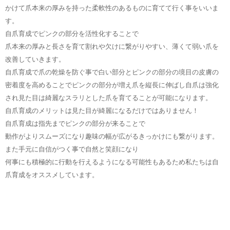
かけて爪本来の厚みを持った柔軟性のあるものに育てて行く事をいいま
す。
自爪育成でピンクの部分を活性化することで
爪本来の厚みと長さを育て割れや欠けに繋がりやすい、薄くて弱い爪を
改善していきます。
自爪育成で爪の乾燥を防ぐ事で白い部分とピンクの部分の境目の皮膚の
密着度を高めることでピンクの部分が増え爪を縦長に伸ばし自爪は強化
され見た目は綺麗なスラリとした爪を育てることが可能になります。
自爪育成のメリットは見た目が綺麗になるだけではありません！
自爪育成は指先までピンクの部分が来ることで
動作がよりスムーズになり趣味の幅が広がるきっかけにも繋がります。
また手元に自信がつく事で自然と笑顔になり
何事にも積極的に行動を行えるようになる可能性もあるため私たちは自
爪育成をオススメしています。