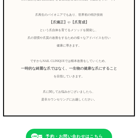
爪再生のパイオニアでもあり、世界初の特許技術
【爪矯正】
【爪育成】
や
という爪自体を育てるメソッドを開発し、
爪の習慣や爪質の改善をするための様々なアドバイスを行い
健康に導きます。
ですからNAIL CLINIQUEでは根本改善をしていくため、
一時的な綺麗な爪ではなく、一生物の健康な爪にすること
を目指していきます。
爪に関してお悩みがございましたら、
是非カウンセリングにお越しください。
予約・お問い合わせはこちら