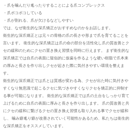
・爪を噛んだり毟ったりすることによる爪コンプレックス
・爪ボコボコしている
・爪が割れる、爪が欠けるなどしやすい
では、なぜ衛生的な深爪矯正がおすすめなのかをお話します。
衛生的な深爪矯正とは元々の骨格の爪の長さや形まで爪を育てることを
言います。 衛生的な深爪矯正は爪の命の部分を活性化し爪の質改善とク
セの緩和のためにクセの置き換え習慣を同時に行えます。 まず衛生的な
深爪矯正では自爪の表面に疑似的に仮歯を作るような硬い樹脂で爪本来
の厚みと長さを作り出しクセが起きた際に気付きやすい環境を整えま
す。
衛生的な深爪矯正では爪とは質感が変わる為、クセが出た時に気付きや
すくなり無意識で起こるクセに気づきやすくなりクセを矯正的に抑制す
る事が可能になります。 衛生的な深爪矯正では爪の土台をしっかり育て
上げるために自爪の表面に厚みと長さを作り出します。 爪の質改善と共
にクセの緩和に繋げるクセの置き換え習慣も取り入れる事でクセが緩和
し、 噛み癖毟り癖が改善されていく可能性かあるため、私たちは衛生的
な深爪矯正をオススメしています。