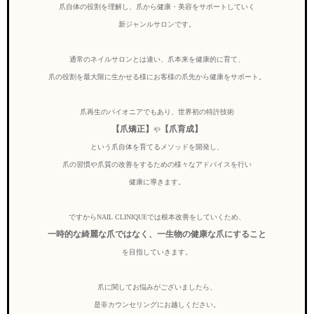
爪自体の役割を理解し、爪から健康・美容をサポートしていく
新ジャンルサロンです。
通常のネイルサロンとは違い、爪本来を健康的に育て、
爪の役割を最大限に生かせる様にお客様の爪先から健康をサポート。
爪再生のパイオニアでもあり、世界初の特許技術
【爪矯正】
【爪育成】
や
という爪自体を育てるメソッドを開発し、
爪の習慣や爪質の改善をするための様々なアドバイスを行い
健康に導きます。
ですからNAIL CLINIQUEでは根本改善をしていくため、
一時的な綺麗な爪ではなく、一生物の健康な爪にすること
を目指していきます。
爪に関してお悩みがございましたら、
是非カウンセリングにお越しください。