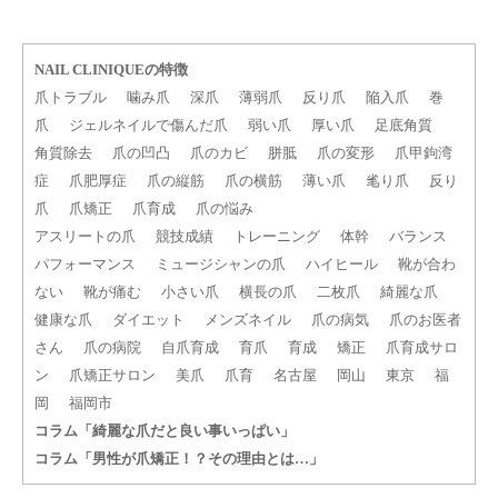
NAIL CLINIQUEの特徴
爪トラブル
噛み爪
深爪
薄弱爪
反り爪
陥入爪
巻
爪
ジェルネイルで傷んだ爪
弱い爪
厚い爪
足底角質
角質除去
爪の凹凸
爪のカビ
胼胝
爪の変形
爪甲鉤湾
症
爪肥厚症
爪の縦筋
爪の横筋
薄い爪
毟り爪
反り
爪
爪矯正
爪育成
爪の悩み
アスリートの爪
競技成績
トレーニング
体幹
バランス
パフォーマンス
ミュージシャンの爪
ハイヒール
靴が合わ
ない
靴が痛む
小さい爪
横長の爪
二枚爪
綺麗な爪
健康な爪
ダイエット
メンズネイル
爪の病気
爪のお医者
さん
爪の病院
自爪育成
育爪
育成
矯正
爪育成サロ
ン
爪矯正サロン
美爪
爪育
名古屋
岡山
東京
福
岡
福岡市
コラム「綺麗な爪だと良い事いっぱい」
コラム「男性が爪矯正！？その理由とは…」