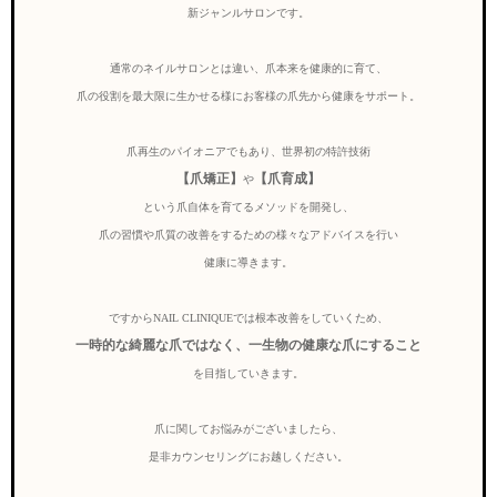
新ジャンルサロンです。
通常のネイルサロンとは違い、爪本来を健康的に育て、
爪の役割を最大限に生かせる様にお客様の爪先から健康をサポート。
爪再生のパイオニアでもあり、世界初の特許技術
【爪矯正】
【爪育成】
や
という爪自体を育てるメソッドを開発し、
爪の習慣や爪質の改善をするための様々なアドバイスを行い
健康に導きます。
ですからNAIL CLINIQUEでは根本改善をしていくため、
一時的な綺麗な爪ではなく、一生物の健康な爪にすること
を目指していきます。
爪に関してお悩みがございましたら、
是非カウンセリングにお越しください。