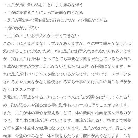
・足爪が指に食い込むことにより痛みを伴う
・爪が乾燥することによって表面が白くなる
・足爪が靴の中で靴内部の先端にぶつかって横筋ができる
・指の形がふぞろい
・足爪の正しいお手入れが上手くできない
このようにさまざまなトラブルがありますが、その中で痛みがなければ
気にすることは少ないため、特に足爪はお手入れされない方も多いです
が、実は足爪は身体にとってとても重要な役割を果たしているため自爪
育成がおすすめです！足爪がないと私たちは歩行が困難になります。そ
れは足爪が体のバランスを整えているからです。ですので、スポーツを
される方や足元をかなり酷使される立ち仕事の方は足爪の自爪育成がか
なりオススメです！
足元の自爪育成をすることによって本来の爪の役割をはたしてくれるた
め、踏ん張る力や蹴る走る等の動作もスムーズに行うことができます。
また、足爪が体の重心を整えることで、体の筋肉や地面を踏ん張る力が
つき、体全体に血流が巡っていきます。血流が流れると、指先まで栄養
が行き届き体全体が健康になっていきます。足爪がなければ、肩こりや
頭痛、骨盤の歪みなど、体不調をもたらす可能性が高くなります。爪育