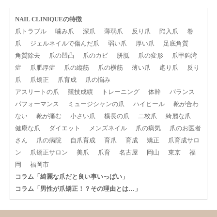
NAIL CLINIQUEの特徴
爪トラブル
噛み爪
深爪
薄弱爪
反り爪
陥入爪
巻
爪
ジェルネイルで傷んだ爪
弱い爪
厚い爪
足底角質
角質除去
爪の凹凸
爪のカビ
胼胝
爪の変形
爪甲鉤湾
症
爪肥厚症
爪の縦筋
爪の横筋
薄い爪
毟り爪
反り
爪
爪矯正
爪育成
爪の悩み
アスリートの爪
競技成績
トレーニング
体幹
バランス
パフォーマンス
ミュージシャンの爪
ハイヒール
靴が合わ
ない
靴が痛む
小さい爪
横長の爪
二枚爪
綺麗な爪
健康な爪
ダイエット
メンズネイル
爪の病気
爪のお医者
さん
爪の病院
自爪育成
育爪
育成
矯正
爪育成サロ
ン
爪矯正サロン
美爪
爪育
名古屋
岡山
東京
福
岡
福岡市
コラム「綺麗な爪だと良い事いっぱい」
コラム「男性が爪矯正！？その理由とは…」