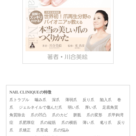
NAIL CLINIQUEの特徴
爪トラブル
噛み爪
深爪
薄弱爪
反り爪
陥入爪
巻
爪
ジェルネイルで傷んだ爪
弱い爪
厚い爪
足底角質
角質除去
爪の凹凸
爪のカビ
胼胝
爪の変形
爪甲鉤湾
症
爪肥厚症
爪の縦筋
爪の横筋
薄い爪
毟り爪
反り
爪
爪矯正
爪育成
爪の悩み