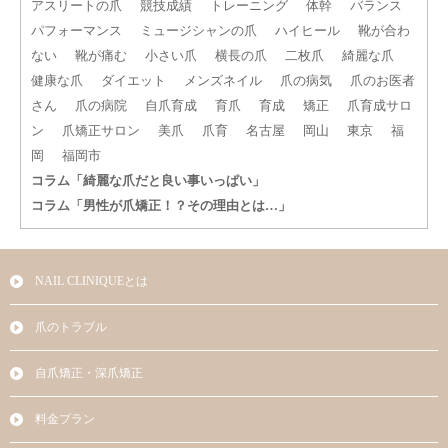
アスリートの爪
競技成績
トレーニング
体幹
バランス
パフォーマンス
ミュージシャンの爪
ハイヒール
靴が合わ
ない
靴が痛む
小さい爪
横長の爪
二枚爪
綺麗な爪
健康な爪
ダイエット
メンズネイル
爪の病気
爪のお医者
さん
爪の病院
自爪育成
育爪
育成
矯正
爪育成サロ
ン
爪矯正サロン
美爪
爪育
名古屋
岡山
東京
福
岡
福岡市
コラム「綺麗な爪だと良い事いっぱい」
コラム「男性が爪矯正！？その理由とは…」
NAIL CLINIQUEとは
爪のトラブル
自爪矯正・深爪矯正
料金プラン