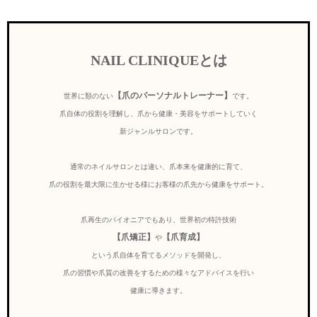
NAIL CLINIQUEとは
【爪のパーソナルトレーナー】
世界に類のない
です。
爪自体の役割を理解し、爪から健康・美容をサポートしていく
新ジャンルサロンです。
通常のネイルサロンとは違い、爪本来を健康的に育て、
爪の役割を最大限に生かせる様にお客様の爪先から健康をサポート。
爪再生のパイオニアでもあり、世界初の特許技術
【爪矯正】
【爪育成】
や
という爪自体を育てるメソッドを開発し、
爪の習慣や爪質の改善をするための様々なアドバイスを行い
健康に導きます。