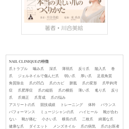
NAIL CLINIQUEの特徴
爪トラブル
噛み爪
深爪
薄弱爪
反り爪
陥入爪
巻
爪
ジェルネイルで傷んだ爪
弱い爪
厚い爪
足底角質
角質除去
爪の凹凸
爪のカビ
胼胝
爪の変形
爪甲鉤湾
症
爪肥厚症
爪の縦筋
爪の横筋
薄い爪
毟り爪
反り
爪
爪矯正
爪育成
爪の悩み
アスリートの爪
競技成績
トレーニング
体幹
バランス
パフォーマンス
ミュージシャンの爪
ハイヒール
靴が合わ
ない
靴が痛む
小さい爪
横長の爪
二枚爪
綺麗な爪
健康な爪
ダイエット
メンズネイル
爪の病気
爪のお医者