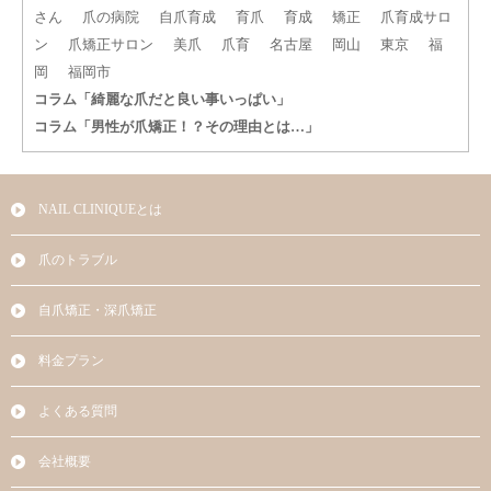
さん
爪の病院
自爪育成
育爪
育成
矯正
爪育成サロ
ン
爪矯正サロン
美爪
爪育
名古屋
岡山
東京
福
岡
福岡市
コラム「綺麗な爪だと良い事いっぱい」
コラム「男性が爪矯正！？その理由とは…」
NAIL CLINIQUEとは
爪のトラブル
自爪矯正・深爪矯正
料金プラン
よくある質問
会社概要