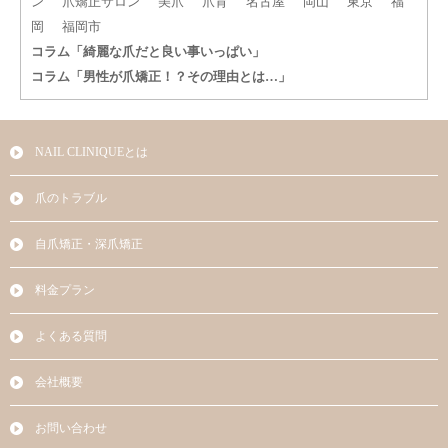
ン
爪矯正サロン
美爪
爪育
名古屋
岡山
東京
福
岡
福岡市
コラム「綺麗な爪だと良い事いっぱい」
コラム「男性が爪矯正！？その理由とは…」
NAIL CLINIQUEとは
爪のトラブル
自爪矯正・深爪矯正
料金プラン
よくある質問
会社概要
お問い合わせ