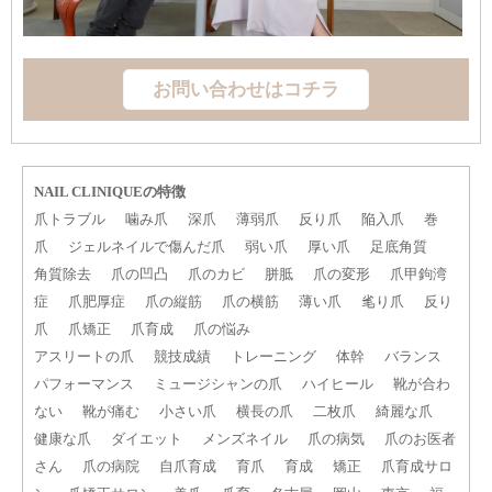
お問い合わせはコチラ
NAIL CLINIQUEの特徴
爪トラブル
噛み爪
深爪
薄弱爪
反り爪
陥入爪
巻
爪
ジェルネイルで傷んだ爪
弱い爪
厚い爪
足底角質
角質除去
爪の凹凸
爪のカビ
胼胝
爪の変形
爪甲鉤湾
症
爪肥厚症
爪の縦筋
爪の横筋
薄い爪
毟り爪
反り
爪
爪矯正
爪育成
爪の悩み
アスリートの爪
競技成績
トレーニング
体幹
バランス
パフォーマンス
ミュージシャンの爪
ハイヒール
靴が合わ
ない
靴が痛む
小さい爪
横長の爪
二枚爪
綺麗な爪
健康な爪
ダイエット
メンズネイル
爪の病気
爪のお医者
さん
爪の病院
自爪育成
育爪
育成
矯正
爪育成サロ